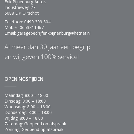
Erik Pijnenburg Auto’s
El. verstelbare spiegels
Industrieweg 27
5688 DP Oirschot
Stuurwiel
Lederen stuur
Telefoon: 0499 399 304
Mobiel: 0653311467
Multifunctioneel stuur
Email: garagebedrijferikpijnenburg@hetnet.nl
Verwarming / temperatuur
Buitentemperatuurmeter
Al meer dan 30 jaar een begrip
Wielen
en wij geven 100% service!
Lichtmetalen velgen
Zittingen
Stoelverwarming bestuurder
OPENINGSTIJDEN
Stoelverwarming voor
Maandag: 8:00 – 18:00
Dinsdag: 8:00 – 18:00
Woensdag: 8:00 – 18:00
Donderdag: 8:00 – 18:00
Vrijdag: 8:00 – 18:00
Zaterdag: Geopend op afspraak
Zondag: Geopend op afspraak