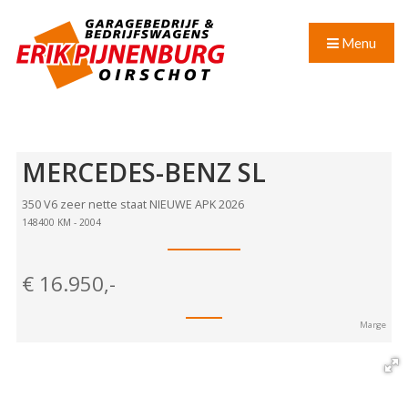
Menu
MERCEDES-BENZ
SL
350 V6 zeer nette staat NIEUWE APK 2026
148400 KM - 2004
€
16.950,-
Marge