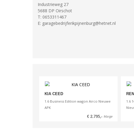
Industrieweg 27
Boring X Slag
5688 DP
Oirschot
0.00 mm
T:
0653311467
E:
garagebedrijferikpijnenburg@hetnet.nl
Rijklaargewicht
1055 kg
Brandstoftank
0.00 l
Verbruik gecom.
6.0 l / 100km
Emissiestandaard
Euro 4
KIA CEED
REN
1.6 Business Edition wagon Airco Nieuwe
1.6 
APK
Nieu
€ 2.795,-
Marge