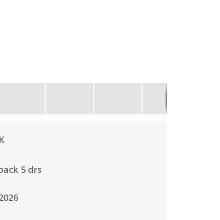
n
K
back 5 drs
2026