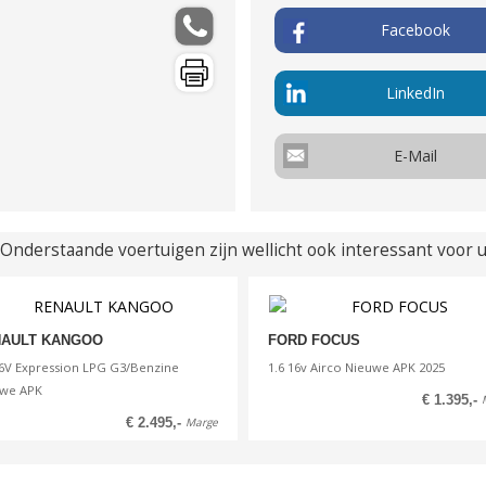
Elektronische systemen
El.
Facebook
Elektrische ramen voor
Max koppel
Compress
0.00 Nm
0.00:1
Gewicht (leeg)
Aanhang
LinkedIn
955 kg
650 kg
2
Actieradius
Co
uitst
E-Mail
0.00 Km
144 g/k
Verbruik stadsrit
Verbruik 
7.6 l / 100km
5.1 l / 
Onderstaande voertuigen zijn wellicht ook interessant voor 
Energielabel
Wegenbel
€ 121 p
AULT KANGOO
FORD FOCUS
16V Expression LPG G3/Benzine
1.6 16v Airco Nieuwe APK 2025
we APK
€ 1.395,-
€ 2.495,-
Marge