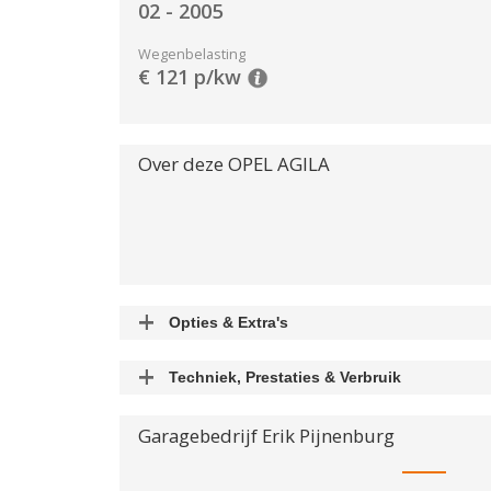
02 - 2005
Wegenbelasting
€ 121 p/kw
Over deze
OPEL
AGILA
Opties & Extra's
Uitgelichte opties
Techniek, Prestaties & Verbruik
Extra's
Aantal cylinders
Airbag
4
Garagebedrijf Erik Pijnenburg
Airbag Bestuurder
Acceleratietijd 0-100
Airbag Passagier
0.00 sec