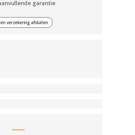
aanvullende garantie
 een verzekering afsluiten
rieur
derhoudsboekje aanwezig
n
rstel
80 pk
urbekrachtiging
eid
gels