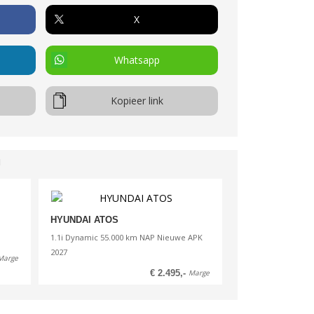
 verstelbare spiegels
X
ieverh.
er geremd
Whatsapp
oot
Kopieer link
m
buitenrit
100km
u
asting
/kw
info
HYUNDAI ATOS
1.1i Dynamic 55.000 km NAP Nieuwe APK
2027
Marge
€ 2.495,-
Marge