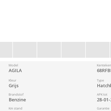
Model
Kenteke
AGILA
68RFB
Kleur
Type
Grijs
Hatch
Brandstof
APK tot
Benzine
28-01-
Km stand
Garantie