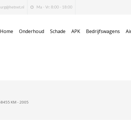
burg@hetnet.nl
Ma - Vr: 8:00 - 18:00
Home
Onderhoud
Schade
APK
Bedrijfswagens
Ai
8455 KM - 2005