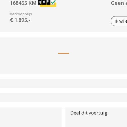
168455
KM
Geen 
Verkoopprijs
€ 1.895,-
Ik wil
Airconditioning
Exte
Airconditioning
On
Airconditioning, handbediend
Motorinhoud
Vermoge
Onde
1229 cc
59 kW / 
Deel dit voertuig
Audio installatie
Stu
Radio/CD
Acceleratietijd 80-120
Topsnelh
Spie
0.00 sec
Km/u