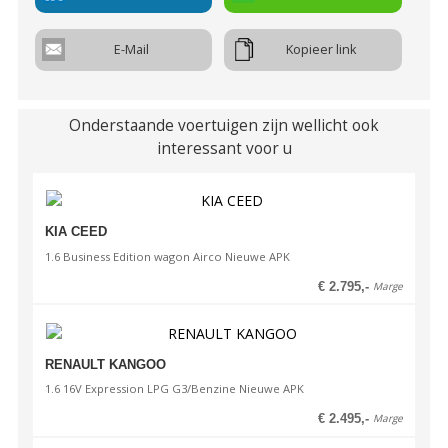
Bumpers in kleur van de carrosserie
Onderhoudsboekje aanwezig
2
Actieradius
Co
uitstoot
0.00 Km
115 g/km
E-Mail
Kopieer link
Onderstel
Stuurbekrachtiging
Verbruik gecom.
Verbruik stadsrit
4.9 l / 100km
5.8 l / 100km
Spiegels
Onderstaande voertuigen zijn wellicht ook
El. verstelbare spiegels
Verbruik buitenrit
Emissiestandaard
interessant voor u
4.4 l / 100km
Euro 5
Energielabel
Wegenbelasting
€ 71 p/kw
info
KIA CEED
1.6 Business Edition wagon Airco Nieuwe APK
€ 2.795,-
Marge
RENAULT KANGOO
1.6 16V Expression LPG G3/Benzine Nieuwe APK
€ 2.495,-
Marge