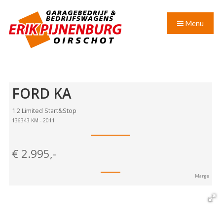
Menu
FORD
KA
1.2 Limited Start&Stop
136343 KM - 2011
€
2.995,-
Marge