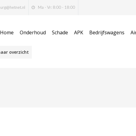
burg@hetnet.nl
Ma - Vr: 8:00 - 18:00
Home
Onderhoud
Schade
APK
Bedrijfswagens
Ai
aar overzicht