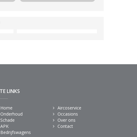
buitenrit
m
u
asting
kend
ITE LINKS
Home
Aircoservice
Onderhoud
Occasions
Schade
Over ons
APK
Contact
Bedrijfswagens