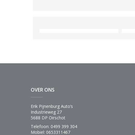
Verbruik gecom.
l / 100km
Emissiestandaard
OVER ONS
Erik Pijnenburg Auto’s
Industrieweg 27
5688 DP Oirschot
Telefoon: 0499 399 304
Mobiel: 0653311467