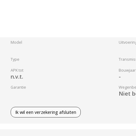
Model
Uitvoerin
Type
Transmis
APK tot
Bouwjaar
n.v.t.
-
Garantie
Wegenbel
Niet 
Ik wil een verzekering afsluiten