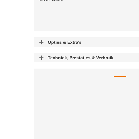
Opties & Extra's
Uitgelichte opties
Techniek, Prestaties & Verbruik
Aantal cylinders
Acceleratietijd 0-100
sec
Boring X Slag
mm
Rijklaargewicht
kg
Brandstoftank
l