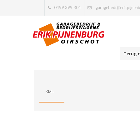
0499 399 304
garagebedrijferikpijnen
Terug n
KM -