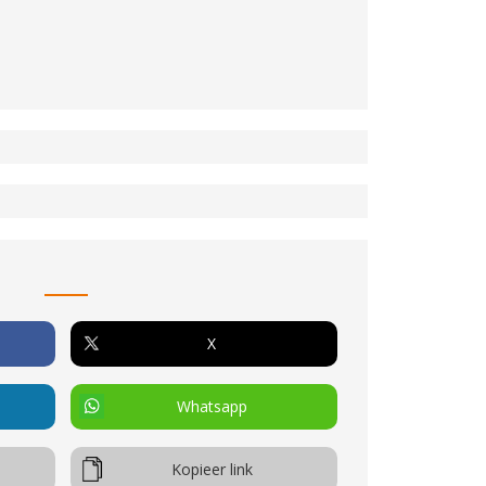
n
k
eid
X
ieverh.
er geremd
Whatsapp
oot
Kopieer link