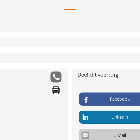
Extra's
Motorinhoud
Vermoge
cc
kW / 0 p
Deel dit voertuig
Acceleratietijd 80-120
Topsnelh
sec
Km/u
Facebook
Max koppel
Compress
Nm
:1
Gewicht (leeg)
Aanhang
LinkedIn
kg
kg
2
Actieradius
Co
uitst
E-Mail
Km
g/km